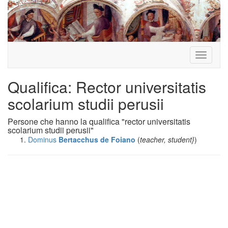
Toggle
navigati
Qualifica: Rector universitatis
scolarium studii perusii
Persone che hanno la qualifica "rector universitatis
scolarium studii perusii"
Dominus
Bertacchus
de Foiano
(
teacher, student}
)