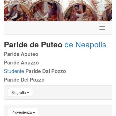
Toggle
navigati
Paride de Puteo
de Neapolis
Paride Aputeo
Paride Apuzzo
Studente
Paride Dal Pozzo
Paride Del Pozzo
Vai
Biografia
a
Biografia
Vai
a
Provenienza
Provenienza