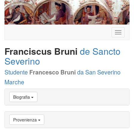
Toggle
navigati
Franciscus Bruni
de Sancto
Severino
Studente
Francesco Bruni
da San Severino
Marche
Vai
Biografia
a
Biografia
Vai
a
Provenienza
Provenienza
Vai
a