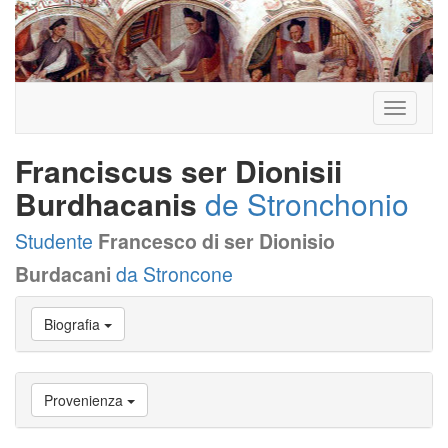
Toggle
navigati
Franciscus ser Dionisii
Burdhacanis
de Stronchonio
Studente
Francesco di ser Dionisio
Burdacani
da Stroncone
Vai
Biografia
a
Biografia
Vai
a
Provenienza
Provenienza
Vai
a