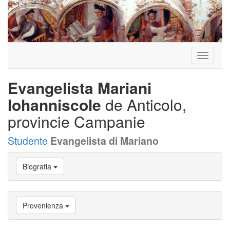
Toggle
navigati
Evangelista Mariani
Iohanniscole
de Anticolo,
provincie Campanie
Studente
Evangelista di Mariano
Vai
Biografia
a
Biografia
Vai
a
Provenienza
Provenienza
Vai
a