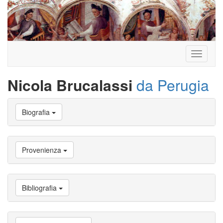
Toggle
navigati
Nicola Brucalassi
da Perugia
Vai
Biografia
a
Biografia
Vai
a
Provenienza
Provenienza
Vai
a
Carriera
Bibliografia
studente
Vai
a
Attività