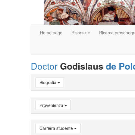
Home page
Risorse
Ricerca prosopogr
Doctor
Godislaus
de Pol
Vai
Biografia
a
Biografia
Vai
a
Provenienza
Provenienza
Vai
a
Carriera
Carriera studente
studente