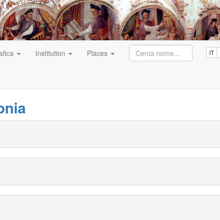
afica
Institution
Places
IT
onia