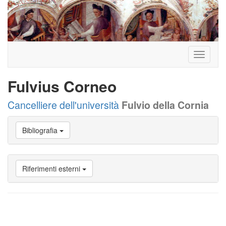
Toggle
navigati
Fulvius Corneo
Cancelliere dell'università
Fulvio della Cornia
Vai
Bibliografia
a
Biografia
Vai
a
Riferimenti esterni
Provenienza
Vai
a
Carriera
studente
Vai