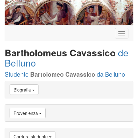
Toggle
navigati
Bartholomeus Cavassico
de
Belluno
Studente
Bartolomeo Cavassico
da Belluno
Vai
Biografia
a
Biografia
Vai
a
Provenienza
Provenienza
Vai
a
Carriera
Carriera studente