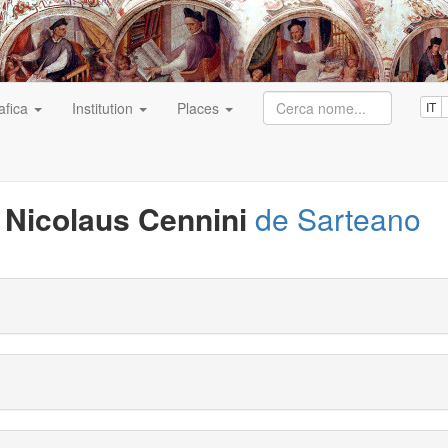
afica
Institution
Places
IT
Nicolaus Cennini
de Sarteano