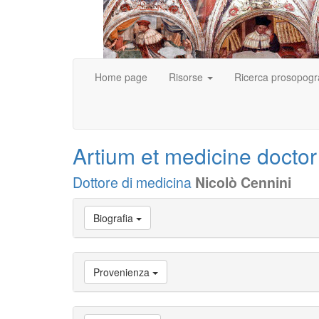
Home page
Risorse
Ricerca prosopogr
Artium et medicine doctor
Dottore di medicina
Nicolò Cennini
Vai
Biografia
a
Biografia
Vai
a
Provenienza
Provenienza
Vai
a
Carriera