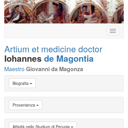
Toggle
navigati
Artium et medicine doctor
Iohannes
de Magontia
Maestro
Giovanni da Magonza
Vai
Biografia
a
Biografia
Vai
a
Provenienza
Provenienza
Vai
a
Carriera
Attività nello Studium di Perugia