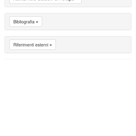
studente
Vai
a
Attività
Bibliografia
nello
Studium
di
Perugia
Riferimenti esterni
Vai
a
Bibliografia
Vai
a
Riferimenti
esterni
Vai
a
Note