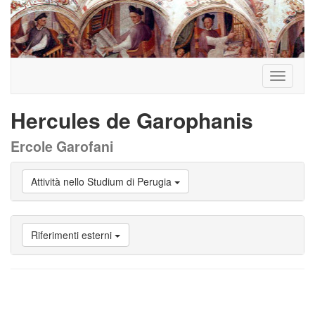
Toggle
navigati
Hercules de Garophanis
Ercole Garofani
Vai
Attività nello Studium di Perugia
a
Biografia
Vai
a
Riferimenti esterni
Provenienza
Vai
a
Carriera
studente
Vai