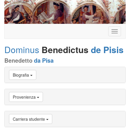
Toggle
navigati
Dominus
Benedictus
de Pisis
Benedetto
da Pisa
Vai
Biografia
a
Biografia
Vai
a
Provenienza
Provenienza
Vai
a
Carriera
Carriera studente
studente
Vai