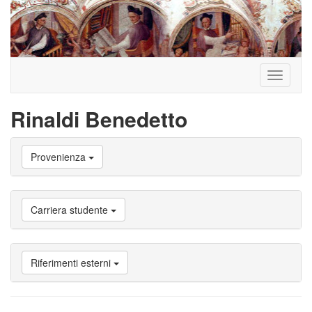
Toggle
navigati
Rinaldi Benedetto
Vai
Provenienza
a
Biografia
Vai
a
Carriera studente
Provenienza
Vai
a
Carriera
Riferimenti esterni
studente
Vai
a
Attività