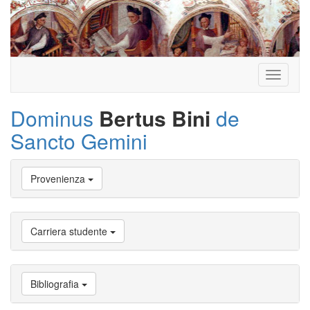
Toggle
navigati
Dominus
Bertus Bini
de
Sancto Gemini
Vai
Provenienza
a
Biografia
Vai
a
Carriera studente
Provenienza
Vai
a
Carriera
Bibliografia
studente
Vai