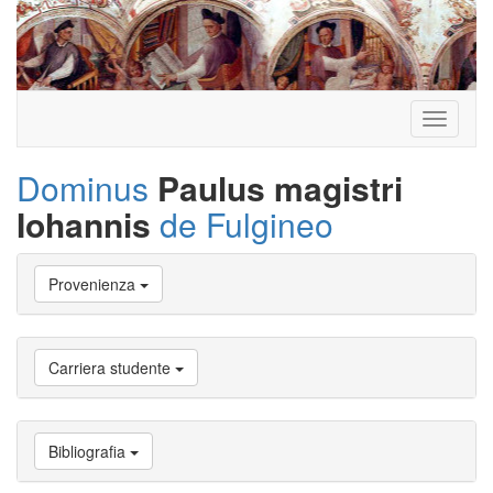
Toggle
navigati
Dominus
Paulus magistri
Iohannis
de Fulgineo
Vai
Provenienza
a
Biografia
Vai
a
Carriera studente
Provenienza
Vai
a
Carriera
Bibliografia
studente
Vai