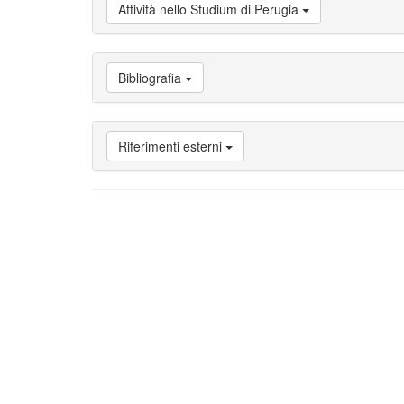
Attività nello Studium di Perugia
studente
Vai
a
Attività
Bibliografia
nello
Studium
di
Perugia
Riferimenti esterni
Vai
a
Bibliografia
Vai
a
Riferimenti
esterni
Vai
a
Note