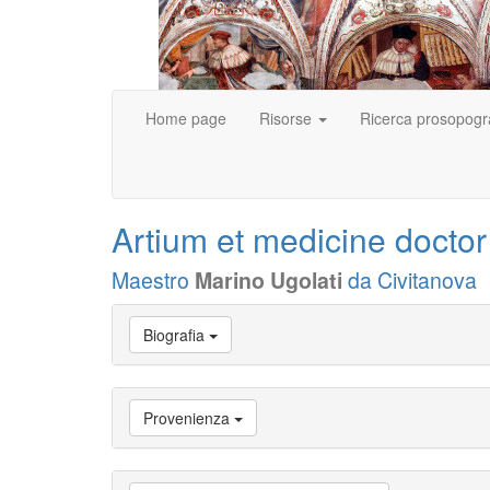
Home page
Risorse
Ricerca prosopogr
Artium et medicine doctor
Maestro
Marino Ugolati
da Civitanova
Vai
Biografia
a
Biografia
Vai
a
Provenienza
Provenienza
Vai
a
Carriera