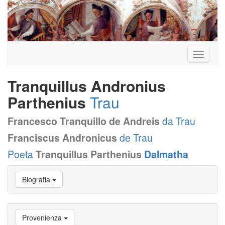
Toggle
navigati
Tranquillus Andronius
Parthenius
Trau
Francesco Tranquillo de Andreis
da Trau
Franciscus Andronicus
de Trau
Poeta
Tranquillus Parthenius
Dalmatha
Vai
Biografia
a
Biografia
Vai
a
Provenienza
Provenienza